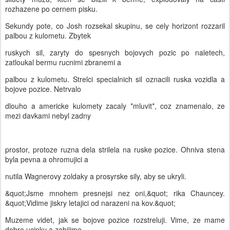
rozhazene po cernem pisku.
Sekundy pote, co Josh rozsekal skupinu, se cely horizont rozzaril
palbou z kulometu. Zbytek
ruskych sil, zaryty do spesnych bojovych pozic po naletech,
zatloukal bermu rucnimi zbranemi a
palbou z kulometu. Strelci specialnich sil oznacili ruska vozidla a
bojove pozice. Netrvalo
dlouho a americke kulomety zacaly *mluvit*, coz znamenalo, ze
mezi davkami nebyl zadny
prostor, protoze ruzna dela strilela na ruske pozice. Ohniva stena
byla pevna a ohromujici a
nutila Wagnerovy zoldaky a prosyrske sily, aby se ukryli.
&quot;Jsme mnohem presnejsi nez oni,&quot; rika Chauncey.
&quot;Vidime jiskry letajici od narazeni na kov.&quot;
Muzeme videt, jak se bojove pozice rozstreluji. Vime, ze mame
dobre ucinky a zabijime