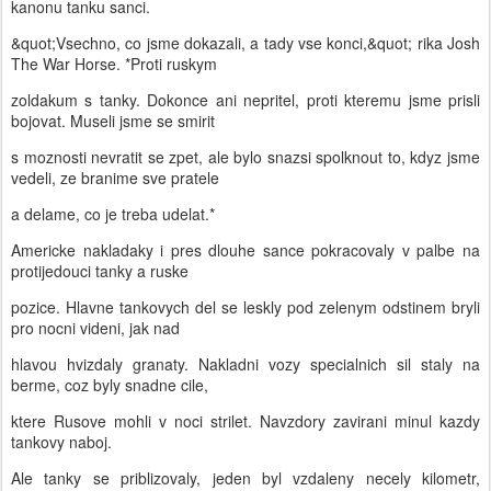
kanonu tanku sanci.
&quot;Vsechno, co jsme dokazali, a tady vse konci,&quot; rika Josh
The War Horse. *Proti ruskym
zoldakum s tanky. Dokonce ani nepritel, proti kteremu jsme prisli
bojovat. Museli jsme se smirit
s moznosti nevratit se zpet, ale bylo snazsi spolknout to, kdyz jsme
vedeli, ze branime sve pratele
a delame, co je treba udelat.*
Americke nakladaky i pres dlouhe sance pokracovaly v palbe na
protijedouci tanky a ruske
pozice. Hlavne tankovych del se leskly pod zelenym odstinem bryli
pro nocni videni, jak nad
hlavou hvizdaly granaty. Nakladni vozy specialnich sil staly na
berme, coz byly snadne cile,
ktere Rusove mohli v noci strilet. Navzdory zavirani minul kazdy
tankovy naboj.
Ale tanky se priblizovaly, jeden byl vzdaleny necely kilometr,