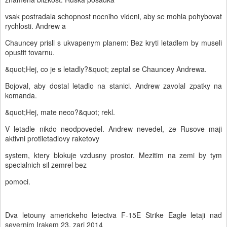
vsak postradala schopnost nocniho videni, aby se mohla pohybovat
rychlosti. Andrew a
Chauncey prisli s ukvapenym planem: Bez kryti letadlem by museli
opustit tovarnu.
&quot;Hej, co je s letadly?&quot; zeptal se Chauncey Andrewa.
Bojoval, aby dostal letadlo na stanici. Andrew zavolal zpatky na
komanda.
&quot;Hej, mate neco?&quot; rekl.
V letadle nikdo neodpovedel. Andrew nevedel, ze Rusove maji
aktivni protiletadlovy raketovy
system, ktery blokuje vzdusny prostor. Mezitim na zemi by tym
specialnich sil zemrel bez
pomoci.
Dva letouny americkeho letectva F-15E Strike Eagle letaji nad
severnim Irakem 23. zari 2014