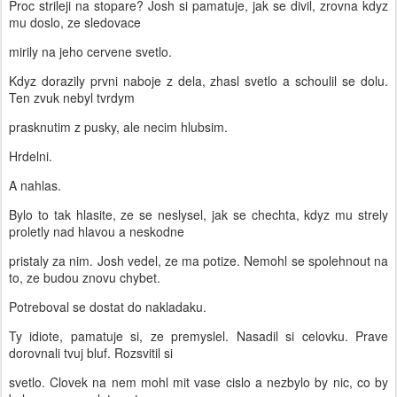
Proc strileji na stopare? Josh si pamatuje, jak se divil, zrovna kdyz
mu doslo, ze sledovace
mirily na jeho cervene svetlo.
Kdyz dorazily prvni naboje z dela, zhasl svetlo a schoulil se dolu.
Ten zvuk nebyl tvrdym
prasknutim z pusky, ale necim hlubsim.
Hrdelni.
A nahlas.
Bylo to tak hlasite, ze se neslysel, jak se chechta, kdyz mu strely
proletly nad hlavou a neskodne
pristaly za nim. Josh vedel, ze ma potize. Nemohl se spolehnout na
to, ze budou znovu chybet.
Potreboval se dostat do nakladaku.
Ty idiote, pamatuje si, ze premyslel. Nasadil si celovku. Prave
dorovnali tvuj bluf. Rozsvitil si
svetlo. Clovek na nem mohl mit vase cislo a nezbylo by nic, co by