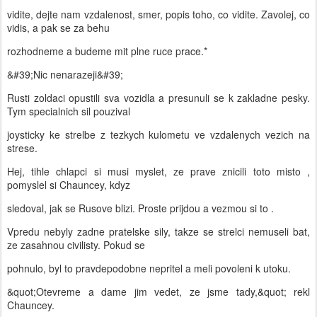
vidite, dejte nam vzdalenost, smer, popis toho, co vidite. Zavolej, co
vidis, a pak se za behu
rozhodneme a budeme mit plne ruce prace.*
&#39;Nic nenarazeji&#39;
Rusti zoldaci opustili sva vozidla a presunuli se k zakladne pesky.
Tym specialnich sil pouzival
joysticky ke strelbe z tezkych kulometu ve vzdalenych vezich na
strese.
Hej, tihle chlapci si musi myslet, ze prave znicili toto misto ,
pomyslel si Chauncey, kdyz
sledoval, jak se Rusove blizi. Proste prijdou a vezmou si to .
Vpredu nebyly zadne pratelske sily, takze se strelci nemuseli bat,
ze zasahnou civilisty. Pokud se
pohnulo, byl to pravdepodobne nepritel a meli povoleni k utoku.
&quot;Otevreme a dame jim vedet, ze jsme tady,&quot; rekl
Chauncey.