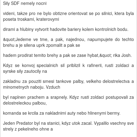
Sily SDF nemely nocni
videni, takze pro ne bylo obtizne orientovat se po silnici, ktera byla
poseta troskami, kraterovymi
dirami a hlubiny vytvorit hadovite bariery kolem kontrolnich bodu.
&quot;Jedeme ve tme, a pak, najednou, napumpujete do techto
brehu a je silena uprk zpomalit a pak se
hadem prodirat temito brehy a pak se zase hybat,&quot; rika Josh.
Kdyz se konvoj specialnich sil priblizil k rafinerii, rusti zoldaci a
syrske sily zautocily na
zakladnu za pouziti smesi tankove palby, velkeho delostrelectva a
minometnych naboju. Vzduch
byl naplnen prachem a srapnely. Kdyz rusti zoldaci postupovali za
delostreleckou palbou,
komanda se krcila za nakladnimi auty nebo hlinenymi bermy.
Jeden Predator byl na stanici, kdyz utok zacal. Vypalilo vsechny sve
strely z pekelneho ohne a