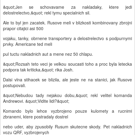
&quot;Jen se schovavame za nakladaky, ktere jedi
delostrelectvo,&quot; rekl tymu specialnich sil.
Ale to byl jen zacatek. Rusove meli v blizkosti kombinovany zbrojni
prapor citajici asi 500
vojaku, tanky, obrnene transportery a delostrelectvo s podpurnymi
prvky. Americane ted meli
pul tuctu nakladnich aut a mene nez 50 chlapu.
&quot;Rozsah teto veci je velkou soucasti toho a proc byla letecka
podpora tak kriticka,&quot; rika Josh.
Dalsi vlna stihacek se blizila, ale jeste ne na stanici, jak Rusove
postupovali.
&quot;Nebudou tady nejakou dobu,&quot; rekl velitel komanda
Andrewovi. &quot;Vidite lidi?&quot;
Komando bylo lehce vyzbrojeno pouze kulomety a rucnimi
zbranemi, ktere postradaly dostrel
nebo uder, aby zpusobily Rusum skutecne skody. Pet nakladnich
vozu QRF, vyzbrojenych