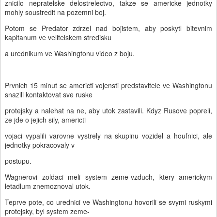
znicilo nepratelske delostrelectvo, takze se americke jednotky
mohly soustredit na pozemni boj.
Potom se Predator zdrzel nad bojistem, aby poskytl bitevnim
kapitanum ve velitelskem stredisku
a urednikum ve Washingtonu video z boju.
Prvnich 15 minut se americti vojensti predstavitele ve Washingtonu
snazili kontaktovat sve ruske
protejsky a nalehat na ne, aby utok zastavili. Kdyz Rusove popreli,
ze jde o jejich sily, americti
vojaci vypalili varovne vystrely na skupinu vozidel a houfnici, ale
jednotky pokracovaly v
postupu.
Wagnerovi zoldaci meli system zeme-vzduch, ktery americkym
letadlum znemoznoval utok.
Teprve pote, co urednici ve Washingtonu hovorili se svymi ruskymi
protejsky, byl system zeme-