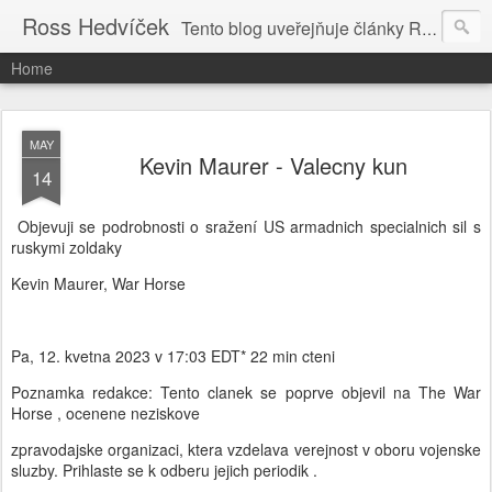
Ross Hedvíček
Tento blog uveřejňuje články Ross Hedvíčka v češtině (pokud budu mit naladu) - s editacni pomoci Ludvika Dedika.
Home
MAY
Kevin Maurer - Valecny kun
14
Objevuji se podrobnosti o sražení US armadnich specialnich sil s
ruskymi zoldaky
Kevin Maurer, War Horse
Pa, 12. kvetna 2023 v 17:03 EDT* 22 min cteni
Poznamka redakce: Tento clanek se poprve objevil na The War
Horse , ocenene neziskove
zpravodajske organizaci, ktera vzdelava verejnost v oboru vojenske
sluzby. Prihlaste se k odberu jejich periodik .