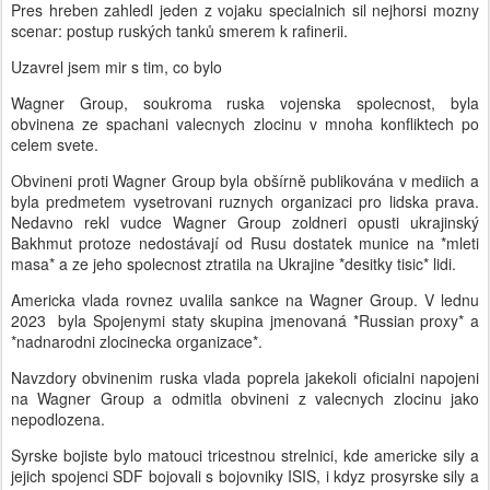
Pres hreben zahledl jeden z vojaku specialnich sil nejhorsi mozny
scenar: postup ruských tanků smerem k rafinerii.
Uzavrel jsem mir s tim, co bylo
Wagner Group, soukroma ruska vojenska spolecnost, byla
obvinena ze spachani valecnych zlocinu v mnoha konfliktech po
celem svete.
Obvineni proti Wagner Group byla obšírně publikována v mediich a
byla predmetem vysetrovani ruznych organizaci pro lidska prava.
Nedavno rekl vudce Wagner Group zoldneri opusti ukrajinský
Bakhmut protoze nedostávají od Rusu dostatek munice na *mleti
masa* a ze jeho spolecnost ztratila na Ukrajine *desitky tisic* lidi.
Americka vlada rovnez uvalila sankce na Wagner Group. V lednu
2023 byla Spojenymi staty skupina jmenovaná *Russian proxy* a
*nadnarodni zlocinecka organizace*.
Navzdory obvinenim ruska vlada poprela jakekoli oficialni napojeni
na Wagner Group a odmitla obvineni z valecnych zlocinu jako
nepodlozena.
Syrske bojiste bylo matouci tricestnou strelnici, kde americke sily a
jejich spojenci SDF bojovali s bojovniky ISIS, i kdyz prosyrske sily a