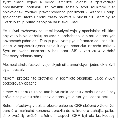
syrsti vladni vojaci a milice, americti vojensti a zpravodajsti
predstavitele prohlásili, ze vetsinu sestavy tvori soukromi rusti
polovojenski zoldaci, pravdepodobne pridruzeni k Wagner Group,
spolecnosti, kterou Kreml casto pouziva k plneni cilu, aniz by se
uvádělo ze je primo napojena na ruskou vladu.
Exkluzivni rozhovory se tremi byvalymi vojaky specialnich sil, kteri
bojovali v bitve, odhaluji nektere z podrobnosti o stretu americkych
pozemních jednotek . Toto je prvni verejnyá informace od ucastniku
jedne z nejsmrtelnejsich bitev, kterym americka armada celila v
Syrii od sveho nasazeni v boji proti ISIS v zari 2014 v době
Obamovy administrativy.
Moznost stretu ruskych vojenskych sil a americkych jednotek v Syrii
byla neustalym
rizikem, protoze tito protivnici v sedmilete obcanske valce v Syrii
podporovaly opacne
strany. V unoru 2018 se tato bitva stala jednou z mala událostí, kdy
došlo k bojovému střetu mezi americkými a ruskými jednotkami.
Behem přestávky v delostrelecke palbe se QRF složená z Zelených
baretů a marinaků konecne dorazila do rafinerie a zahájila palbu,
cimz zvrátiliy průběh střetnutí. Uspech QRF byl ale kratkodoby.