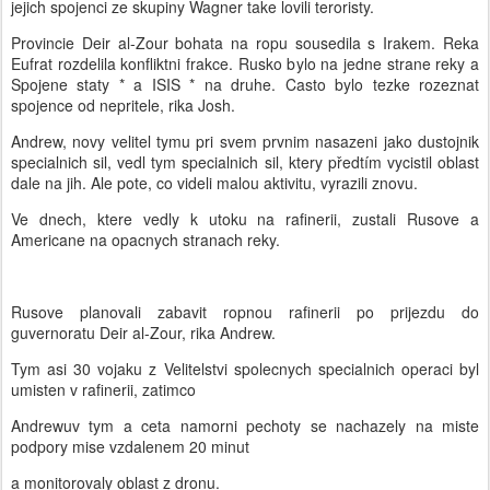
jejich spojenci ze skupiny Wagner take lovili teroristy.
Provincie Deir al-Zour bohata na ropu sousedila s Irakem. Reka
Eufrat rozdelila konfliktni frakce. Rusko bylo na jedne strane reky a
Spojene staty * a ISIS * na druhe. Casto bylo tezke rozeznat
spojence od nepritele, rika Josh.
Andrew, novy velitel tymu pri svem prvnim nasazeni jako dustojnik
specialnich sil, vedl tym specialnich sil, ktery předtím vycistil oblast
dale na jih. Ale pote, co videli malou aktivitu, vyrazili znovu.
Ve dnech, ktere vedly k utoku na rafinerii, zustali Rusove a
Americane na opacnych stranach reky.
Rusove planovali zabavit ropnou rafinerii po prijezdu do
guvernoratu Deir al-Zour, rika Andrew.
Tym asi 30 vojaku z Velitelstvi spolecnych specialnich operaci byl
umisten v rafinerii, zatimco
Andrewuv tym a ceta namorni pechoty se nachazely na miste
podpory mise vzdalenem 20 minut
a monitorovaly oblast z dronu.