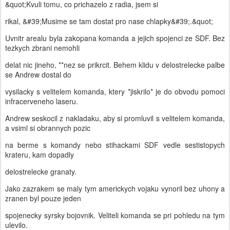
&quot;Kvuli tomu, co prichazelo z radia, jsem si
rikal, &#39;Musime se tam dostat pro nase chlapky&#39;.&quot;
Uvnitr arealu byla zakopana komanda a jejich spojenci ze SDF. Bez
tezkych zbrani nemohli
delat nic jineho, **nez se prikrcit. Behem klidu v delostrelecke palbe
se Andrew dostal do
vysilacky s velitelem komanda, ktery *jiskrilo* je do obvodu pomoci
infracerveneho laseru.
Andrew seskocil z nakladaku, aby si promluvil s velitelem komanda,
a vsiml si obrannych pozic
na berme s komandy nebo stihackami SDF vedle sestistopych
krateru, kam dopadly
delostrelecke granaty.
Jako zazrakem se maly tym americkych vojaku vynoril bez uhony a
zranen byl pouze jeden
spojenecky syrsky bojovnik. Veliteli komanda se pri pohledu na tym
ulevilo.