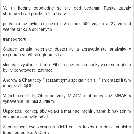
Ve tri hodiny odpoledne se sily pod vedenim Ruska zacaly
shromazdovat pobliz rafinerie a v
podvecer uz bylo na pozicich vice nez 500 vojaku a 27 vozidel
vcetne tanku a obrnenych
transporteru.
Situace zmatla vojenske dustojniky a zpravodajske analytiky v
regionu a ve Washingtonu, kdyz
sledovali vysilani z dronu. Piloti a pozemni posadky v celem regionu
byli v pohotovosti, zatimco
Andrew a Chauncey * serzant tymu specialnich sil * shromazdili tym
a pripravili QRF.
Vojaci nalozili tri Obrnene vozy M-ATV a obrneny vuz MRAP s
vybavenim, munici a jidlem.
Usporadali konvoj, aby vojaci a marinaci mohli uhanet k nakladnim
vozum a okamzite odjet.
Zkontrolovali sve zbrane a ujistili se, ze kazdy ma dalsi munici a
tepelnou optiku. A Cerny