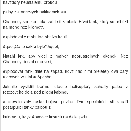
navzdory neustalemu proudu
palby z americkych nakladnich aut.
Chauncey koutkem oka zahledl zablesk. Prvni tank, ktery se priblizil
na mene nez kilometr,
explodoval v mohutne ohnive kouli.
&quot;Co to sakra bylo?&quot;
Natahl krk, aby videl z malych neprustrelnych okenek. Nez
Chauncey dostal odpoved,
explodoval tank dale na zapad, kdyz nad nimi preletely dva pary
utocnych vrtulniku Apache.
Jakmile vyklidili bermu, utocne helikoptery zahajily palbu z
retezoveho dela pod pilotni kabinou
a prevalcovaly ruske bojove pozice. Tym specialnich sil zapalil
postupujici tanky palbou z
kulometu, kdyz Apacove krouzili na dalsi jizdu.