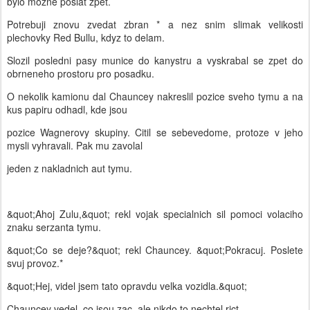
bylo mozne poslat zpet.
Potrebuji znovu zvedat zbran * a nez snim slimak velikosti
plechovky Red Bullu, kdyz to delam.
Slozil posledni pasy munice do kanystru a vyskrabal se zpet do
obrneneho prostoru pro posadku.
O nekolik kamionu dal Chauncey nakreslil pozice sveho tymu a na
kus papiru odhadl, kde jsou
pozice Wagnerovy skupiny. Citil se sebevedome, protoze v jeho
mysli vyhravali. Pak mu zavolal
jeden z nakladnich aut tymu.
&quot;Ahoj Zulu,&quot; rekl vojak specialnich sil pomoci volaciho
znaku serzanta tymu.
&quot;Co se deje?&quot; rekl Chauncey. &quot;Pokracuj. Poslete
svuj provoz.*
&quot;Hej, videl jsem tato opravdu velka vozidla.&quot;
Chauncey vedel, co jsou zac, ale nikdo to nechtel rict.