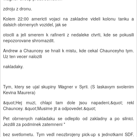
zdroju z dronu.
Kolem 22:00 americti vojaci na zakladne videli kolonu tanku a
dalsich obrnenych vozidel, jak se
otocili a jeli smerem k rafinerii z nedaleke ctvrti, kde se pokusili
nepozorovane shromazdit.
Andrew a Chauncey se hnali k mistu, kde cekal Chaunceyho tym.
Uz ten vecer nalozili
nakladaky.
Tym, ktery se ujal skupiny Wagner v Syrii. (S laskavym svolenim
Kevina Maurera)
&quot;Hej muzi, chlapi tam dole jsou napadeni,&quot; rekl
Chauncey. &quot;Musime jit a odpovedet.&quot;
Pet obrnenych nakladaku se odlepilo od zakladny a po silnici.
Jezdili za podminek zatemneni *
bez svetlometu. Tym vedl neozbrojeny pick-up s jednotkami SDF.