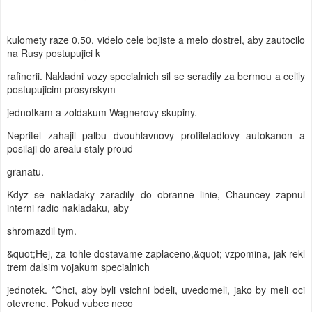
kulomety raze 0,50, videlo cele bojiste a melo dostrel, aby zautocilo
na Rusy postupujici k
rafinerii. Nakladni vozy specialnich sil se seradily za bermou a celily
postupujicim prosyrskym
jednotkam a zoldakum Wagnerovy skupiny.
Nepritel zahajil palbu dvouhlavnovy protiletadlovy autokanon a
posilaji do arealu staly proud
granatu.
Kdyz se nakladaky zaradily do obranne linie, Chauncey zapnul
interni radio nakladaku, aby
shromazdil tym.
&quot;Hej, za tohle dostavame zaplaceno,&quot; vzpomina, jak rekl
trem dalsim vojakum specialnich
jednotek. *Chci, aby byli vsichni bdeli, uvedomeli, jako by meli oci
otevrene. Pokud vubec neco