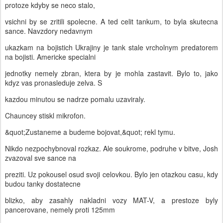
protoze kdyby se neco stalo,
vsichni by se zritili spolecne. A ted celit tankum, to byla skutecna
sance. Navzdory nedavnym
ukazkam na bojistich Ukrajiny je tank stale vrcholnym predatorem
na bojisti. Americke specialni
jednotky nemely zbran, ktera by je mohla zastavit. Bylo to, jako
kdyz vas pronasleduje zelva. S
kazdou minutou se nadrze pomalu uzaviraly.
Chauncey stiskl mikrofon.
&quot;Zustaneme a budeme bojovat,&quot; rekl tymu.
Nikdo nezpochybnoval rozkaz. Ale soukrome, podruhe v bitve, Josh
zvazoval sve sance na
preziti. Uz pokousel osud svoji celovkou. Bylo jen otazkou casu, kdy
budou tanky dostatecne
blizko, aby zasahly nakladni vozy MAT-V, a prestoze byly
pancerovane, nemely proti 125mm