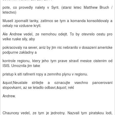
pote, co provedly nalety v Syrii. (starsi letec Matthew Bruch /
letectvo)
Museli zpomalit tanky, zatimco se tym a komanda konsolidovaly a
cekaly na vzdusne kryti.
Ale Andrew vedel, ze nemohou odejit. To by otevrelo cestu pro
velke ruske sily, aby
pokracovaly na sever, aniz by jim nic nebranilo v dosazeni americke
podpurne zakladny a
kontrole regionu, ktery jeho tym prave stravil mesice cistenim od
ISIS. Umoznila jim take
pristup k siti rafinerii ropy a zemniho plynu v regionu.
&quot;Neustale strilejte a oznacujte vsechno pancerovani
stopovkami, az se letadlo odbavi,&quot; rekl
Andrew.
Chauncey vedel, ze tym je jednotny. Nazvali tym piratskou lodi,