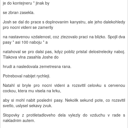
je do kontejneru * jinak by
se zbran zasekla.
Josh se dal do prace s doplnovanim kanystru, ale jeho dalekohledy
pro nocni videni se zamerily
na nastavenou vzdalenost, coz ztezovalo praci na blizko. Spojil dva
pasy * asi 100 naboju * a
natahoval se pro dalsi pas, kdyz pobliz pristal delostrelecky naboj.
Tlakova vlna zasahla Joshe do
hrudi a nasledovala zemetresna rana.
Potreboval nabijet rychleji.
Natahl si bryle pro nocni videni a rozsvitil celovku s cervenou
cockou, ktera mu visela na krku,
aby si mohl nabit posledni pasy. Nekolik sekund pote, co rozsvitil
svetlo, uslysel sekavy zvuk.
Stopovky z protiletadloveho dela vylezly do vzduchu v rade s
nakladnim autem.