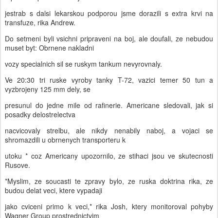
jestrab s dalsi lekarskou podporou jsme dorazili s extra krvi na
transfuze, rika Andrew.
Do setmeni byli vsichni pripraveni na boj, ale doufali, ze nebudou
muset byt: Obrnene nakladni
vozy specialnich sil se ruskym tankum nevyrovnaly.
Ve 20:30 tri ruske vyroby tanky T-72, vazici temer 50 tun a
vyzbrojeny 125 mm dely, se
presunul do jedne mile od rafinerie. Americane sledovali, jak si
posadky delostrelectva
nacvicovaly strelbu, ale nikdy nenabily naboj, a vojaci se
shromazdili u obrnenych transporteru k
utoku * coz Americany upozornilo, ze stihaci jsou ve skutecnosti
Rusove.
*Myslim, ze soucasti te zpravy bylo, ze ruska doktrina rika, ze
budou delat veci, ktere vypadaji
jako cviceni primo k veci,* rika Josh, ktery monitoroval pohyby
Wagner Group prostrednictvim