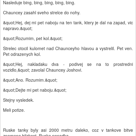
Nasleduje bing, bing, bing, bing, bing.
Chauncey zasahl sveho strelce do nohy.
&quot;Hej, dej mi pet naboju na ten tank, ktery je dal na zapad, vic
napravo.&quot;
&quot;Rozumim, pet kol.&quot;
Strelec otocil kulomet nad Chaunceyho hlavou a vystrelil. Pet ven.
Pet odrazenych kol.
&quot;Hej, nakladaku dva - podivej se na to prostredni
vozidlo,&quot; zavolal Chauncey Joshovi.
&quot;Ano. Rozumim.&quot;
&quot;Dejte mi pet naboju.&quot;
Stejny vysledek.
Meli potize.
Ruske tanky byly asi 2000 metru daleko, coz v tankove bitve
znamena blizkost. Ruska posadka