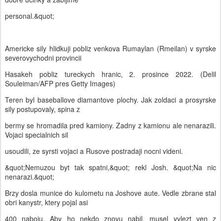
personal.&quot;
Americke sily hlidkuji pobliz venkova Rumaylan (Rmeilan) v syrske
severovychodni provincii
Hasakeh pobliz tureckych hranic, 2. prosince 2022. (Delil
Souleiman/AFP pres Getty Images)
Teren byl baseballove diamantove plochy. Jak zoldaci a prosyrske
sily postupovaly, spina z
bermy se hromadila pred kamiony. Zadny z kamionu ale nenarazili.
Vojaci specialnich sil
usoudili, ze syrsti vojaci a Rusove postradaji nocni videni.
&quot;Nemuzou byt tak spatni,&quot; rekl Josh. &quot;Na nic
nenarazi.&quot;
Brzy dosla munice do kulometu na Joshove aute. Vedle zbrane stal
obri kanystr, ktery pojal asi
400 naboju. Aby ho nekdo znovu nabil, musel vylezt ven z