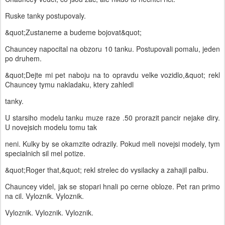
Ruske tanky postupovaly.
&quot;Zustaneme a budeme bojovat&quot;
Chauncey napocital na obzoru 10 tanku. Postupovali pomalu, jeden
po druhem.
&quot;Dejte mi pet naboju na to opravdu velke vozidlo,&quot; rekl
Chauncey tymu nakladaku, ktery zahledl
tanky.
U starsiho modelu tanku muze raze .50 prorazit pancir nejake diry.
U novejsich modelu tomu tak
neni. Kulky by se okamzite odrazily. Pokud meli novejsi modely, tym
specialnich sil mel potize.
&quot;Roger that,&quot; rekl strelec do vysilacky a zahajil palbu.
Chauncey videl, jak se stopari hnali po cerne obloze. Pet ran primo
na cil. Vyloznik. Vyloznik.
Vyloznik. Vyloznik. Vyloznik.