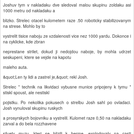
Joshuv tym v nakladaku dve sledoval malou skupinu zoldaku asi
1000 metru od nakladaku a
blizko. Strelec otacel kulometem raze .50 roboticky stabilizovanym
na strese. Mohlo by to
vystrelit tisice naboju ze vzdalenosti vice nez 1000 yardu. Dokonce i
na cyklicke, kde zbran
neprestane strilet, dokud ji nedojdou naboje, by mohla udrzet
seskupeni, ktere se vejde na kapotu
maleho auta.
&quot;Len ty lidi a zastrel je,&quot; rekl Josh.
Strelec * technik na likvidaci vybusne munice pripojeny k tymu *
stiskl spoust, ale nestiskl
pojistku. Po nekolika pokusech o strelbu Josh sahl po ovladaci.
Josh vynuloval skupinu ruskych
a prosyrskych bojovniku a vystrelil. Kulomet raze 0,50 na nakladaku
zarval a do bela rozzhavene
siluety muzu, kteri se blizili k berme, explodovaly na casti