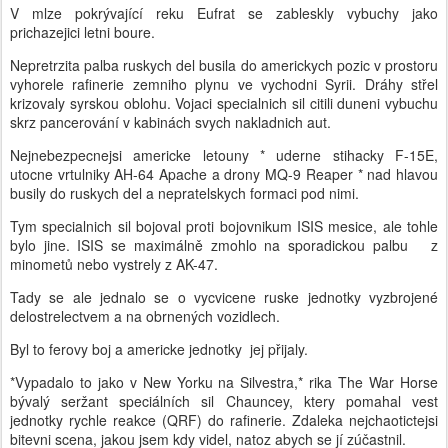
V mlze pokrývající reku Eufrat se zableskly vybuchy jako
prichazejici letni boure.
Nepretrzita palba ruskych del busila do americkych pozic v prostoru
vyhorele rafinerie zemniho plynu ve vychodni Syrii. Dráhy střel
krizovaly syrskou oblohu. Vojaci specialnich sil citili duneni vybuchu
skrz pancerování v kabinách svych nakladnich aut.
Nejnebezpecnejsi americke letouny * uderne stihacky F-15E,
utocne vrtulniky AH-64 Apache a drony MQ-9 Reaper * nad hlavou
busily do ruskych del a nepratelskych formaci pod nimi.
Tym specialnich sil bojoval proti bojovnikum ISIS mesice, ale tohle
bylo jine. ISIS se maximálně zmohlo na sporadickou palbu z
minometů nebo vystrely z AK-47.
Tady se ale jednalo se o vycvicene ruske jednotky vyzbrojené
delostrelectvem a na obrnených vozidlech.
Byl to ferovy boj a americke jednotky jej přijaly.
*Vypadalo to jako v New Yorku na Silvestra,* rika The War Horse
bývalý seržant speciálních sil Chauncey, ktery pomahal vest
jednotky rychle reakce (QRF) do rafinerie. Zdaleka nejchaotictejsi
bitevni scena, jakou jsem kdy videl, natoz abych se jí zúčastnil.