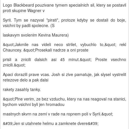
Logo Blackbeard pouzivane tymem specialnich sil, ktery se postavil
proti skupine Wagner v
Syrii. Tym se nazyval *pirati*, protoze kdyby se dostali do boje,
vsichni by padli spolecne. (S
laskavym svolenim Kevina Maurera)
&quot;Jakmile nas videli neco strilet, vybuchlo to,&quot; rekl
Chauncey. &quot;Prosekali nadrze a oni proste
prisli a znicili dalsich asi 45 minut.&quot; Proste vsechno
znicili.&quot;
Apaci dorazili prave vcas. Josh si zive pamatuje, jak slysel vystrelit
retezove delo a pak dalsi
rakety zasahly tanky.
&quot;Plne verim, ze bez vzduchu, ktery na nas reagoval na stanici,
bychom vsichni byli jen hromadou
mastnych skvrn na zemi v rade na ropnem poli v Syrii.&quot;
&#39;Jen si utahnete helmu a zamknete dvere&#39;