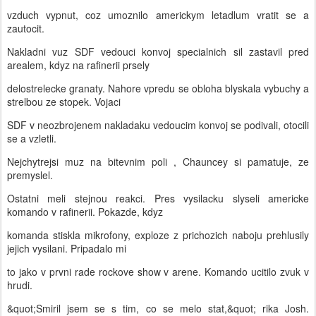
vzduch vypnut, coz umoznilo americkym letadlum vratit se a
zautocit.
Nakladni vuz SDF vedouci konvoj specialnich sil zastavil pred
arealem, kdyz na rafinerii prsely
delostrelecke granaty. Nahore vpredu se obloha blyskala vybuchy a
strelbou ze stopek. Vojaci
SDF v neozbrojenem nakladaku vedoucim konvoj se podivali, otocili
se a vzletli.
Nejchytrejsi muz na bitevnim poli , Chauncey si pamatuje, ze
premyslel.
Ostatni meli stejnou reakci. Pres vysilacku slyseli americke
komando v rafinerii. Pokazde, kdyz
komanda stiskla mikrofony, exploze z prichozich naboju prehlusily
jejich vysilani. Pripadalo mi
to jako v prvni rade rockove show v arene. Komando ucitilo zvuk v
hrudi.
&quot;Smiril jsem se s tim, co se melo stat,&quot; rika Josh.