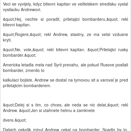
Veci se vyvijely, kdyz bitevni kapitan ve velitelskem stredisku vyslal
vysilacku Andrewovi.
&quot;Hej, nechte si poradit, priletajici bombarderu,&quot; rekl
bitevni kapitan.
&quot;Rogere,&quot; rekl Andrew, stastny, ze ma vetsi vzdusne
kryti.
&quot;Ne, vole,&quot; rekl bitevni kapitan. &quot;Priletajici rusky
bombarder.&quot;
Americka letadla mela nad Syrii prevahu, ale pokud Rusove posilali
bombarder, zmenilo to
kalkulaci bojiste. Andrew se dostal na tymovou sit a varoval je pred
priletajicim bombarderem.
&quot;Delej si s tim, co chces, ale neda se nic delat,&quot; rekl
Andrew. &quot;Jen si utahnete helmu a zamknete
dvere.&quot;
Dalsich nekolik minut Andrew cekal na bombarder. Spadlo by to,