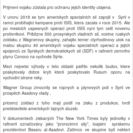
Prijmeni vojaku zůstala pro ochranu jejich identity utajena.
V unoru 2018 se tym americkych specialnich sil zapojil v Syrii v
ramci probihajici kampane proti ISIS, ktera zacala v roce 2015. Ale
po mesicich uspesnych operaci proti ISIS nyni tym celil novemu
protivnikovi. Priblizne 500 prosyrskych vladnich sil, vcetne ruskych
zoldaku z Wagnerovy skupiny, zahajilo temer ctyrhodinovy utok na
malou skupinu 40 americkych vojaku specialnich operaci a jejich
spojenců ze Syrskych demokratickych sil (SDF) v rafinerii zemniho
plynu Conoco na vychode Sýrie.
Mezi nejvetsi výhody v teto oblasti patřilo nekolik budov, ktere
poskytovaly dobre kryti které poskytovalo Rusum oporu na
vychodni strane reky.
Wagner Group zmocnily se ropnych a plynovych poli v Syrii ve
prospěch Asadovy vlady ,
pricemz zoldaci z toho mají podil na zisku z produkce, tvrdi
predstavitele americkych tajnych sluzeb.
V dokumentech ziskaných The New York Times byly jednotky v
rafinerii označovány jako *prorezimni sily*, loajalni syrskemu
prezidentovi Basaru al-Asadovi. Zatimco ve skupine byli nekteri