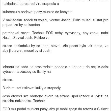
nakladaku uprostred viru srapnelu a
kulometu a podavat pasy munice do kanystru.
V nakladaku sedeli tri vojaci, vcetne Joshe. Ridic musel zustat pro
pripad, ze by se kamion
potreboval rozjet. Technik EOD nebyl vycviceny, aby znovu nabil
zbran. Zbyval Josh. Poklop ve
strese nakladaku by se mohl otevrit. Ale pecet byla tak tesna, ze
aby ji otevrel, musel by si Josh
lehnout na zada na prostrednim sedadle a kopnout do nej. A dalsi
vybaveni a zasoby se tisnily na
strese.
Bude muset riskovat kulky a srapnely.
Josh otevrel sve obrnene dvere na strane spolujezdce a vylezl na
strechu nakladaku. Technik
EOD mu podal municni pasy, aby je mohl spojit do retezu a S-slozit