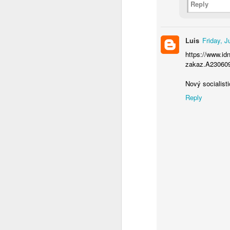
Reply
Co se to děje v Čínĕ ?
Luis
Friday, 
WTF ??? ( Aliexpress ale pořád funguje )
https://www.id
zakaz.A230609
Měl pravdu
1
Nový socialis
Velmi povedený článek
Reply
Vždyť to jde vyřešit jednoduše
2
Máme to před očima a nechápeme
Chceš se učit čínsky ?
1
Diagnoza : sebevražda policajtem
https://hlidacipes.org/ales-rozehnal-ruska-spolecnost-je-zaostala-predevsim-civilizacne/
That is why...