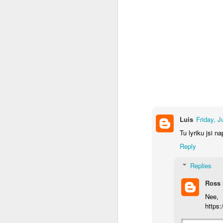
Já to vzdávám
2
Ceska mladez
2
Vaclav Chadima
Vse nejlepsi k 94. narozeninam
I mistr tesař se jednou utne
6
Luis
Friday, 
Beze slov
Tu lyriku jsi n
Reply
...it is another brick to the wall
Replies
Zase se něco hroutí.....
Ross 
Nee,
Modra vlajka
1
https
Smrad z Hradu
1