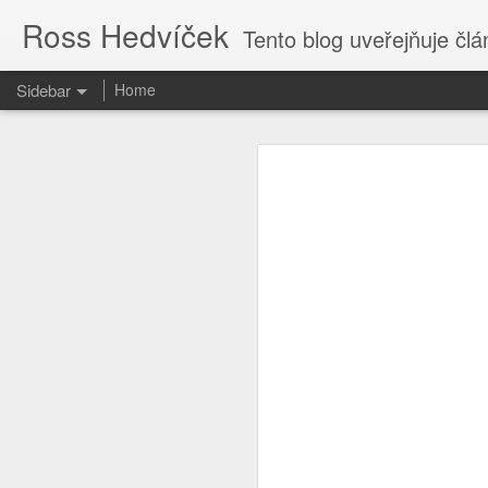
Ross Hedvíček
Tento blog uveřejňuje články
Sidebar
Home
Valentina Těreškova
Proč kvičí Česká Televize ......?
Valentina Těreškova nastoupila do
cely předběžného zadržení si přisvo
O tvůrcích a parazitech
Jakmile kápo přišla z polední pr
holub v české kultuře harasmentu ) 
Tak je to potvrzeno
bezvědomí stolkem přes palici 
vytrénovaného kosmonauta , kterému
když pilotofala Vostok 6.
Cs-magazin.com deaktivován
1
Podle mého názoru Valentina Tereš
The uncertain future
1
generálmajorem ve výslužbě, což sp
od kolébky - tak to nasere, proto
dokonce válku proti Ukrajině vyhraje
Jen fotky.
Ty vole, to se dneska ve světě děj
Nastavte si captions
2