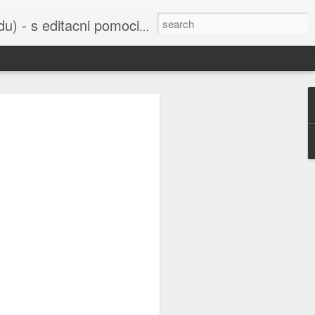
cni pomoci Ludvika Dedika.
 uvedena do
bažant nebo
í sejmula do
ho Svazu a
orbitu Země,
šak je také
u všichni už
 Ruska nebo