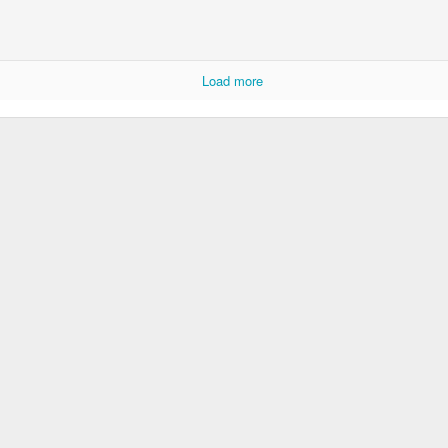
Load more
Posted
2nd July
by
Luis
0
Add a comment