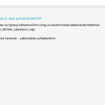
June 9, 2023 at 8:05:00 AM EDT
nes.cz/zpravy/zahranicni/kim-cong-un-severni-korea-sebevrazda-hladomor-
_091044_zahranicni_vajo
tický fenomén : sebevražda vyhladověním