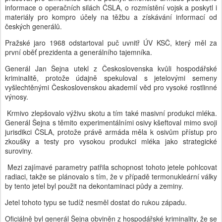
informace o operačních silách ČSLA, o rozmístění vojsk a poskytl i
materiály pro kompro účely na těžbu a získávání informací od
českých generálů.
Pražské jaro 1968 odstartoval puč uvnitř ÚV KSČ, který měl za
první oběť prezidenta a generálního tajemníka.
Generál Jan Šejna utekl z Československa kvůli hospodářské
kriminalitě, protože údajně spekuloval s jetelovými semeny
vyšlechtěnými Československou akademií věd pro vysoké rostlinné
výnosy.
Krmivo zlepšovalo výživu skotu a tím také masivní produkci mléka.
Generál Šejna s těmito experimentálními osivy kšeftoval mimo svoji
jurisdikci ČSLA, protože právě armáda měla k osivům přístup pro
zkoušky a testy pro vysokou produkci mléka jako strategické
suroviny.
Mezi zajímavé parametry patřila schopnost tohoto jetele pohlcovat
radiaci, takže se plánovalo s tím, že v případě termonukleární války
by tento jetel byl použit na dekontaminaci půdy a zeminy.
Jetel tohoto typu se tudíž nesměl dostat do rukou západu.
Oficiálně byl generál Šejna obviněn z hospodářské kriminality, že se