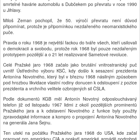
smrtelné havárie automobilu s Dubčekem po převratu v roce 1990
u Jihlavy.
Miloš Zeman pochopil, že 50. výročí převratu není důvod
připomínat, protože je připomínkou nezdařeného neomarxistického
puče.
Pravda o roku 1968 je největší fackou do tváře všech, kteří usilovali
o demokracii a svobodu, protože rok 1968 byl pouze nezdařeným
prototypem pozdější a o 21 let realizované Sametové revoluce.
Celé Pražské jaro 1968 začalo jako brutální vnitrostranický puč
uvnitř Ústředního výboru KSČ, kdy došlo k sesazení prezidenta
Antonína Novotného, který byl v březnu 1968 násilným způsobem
pod hrozbou likvidace vlastní rodiny donucen k odstoupení z pozice
prezidenta a vrchního velitele ozbrojených sil ČSLA.
Podle dokumentů KGB měl Antonín Novotný odposlouchávaný
telefon již od listopadu 1967 lidmi z okolí pozdějších prominentů
Pražského jara a k odstavení Novotného z funkce byly použity
zpravodajské informace a kompro o propojení Antonína Novotného
na generála Jana Šejnu.
Ten utekl na počátku Pražského jara 1968 do USA, kde začal
pracovat pro americkou CIA a poskytl americké armádě podrobné