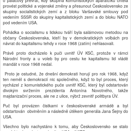
o palácový převrat, kdy skupina komunistických aparátčíků chtěla
provést politické a vojenské změny a přesunout Československo ze
skupiny socialistických zemí a z bloku Varšavské smlouvy pod
vedením SSSR do skupiny kapitalistických zemí a do bloku NATO
pod vedením USA.
Pohádka o socialismu s lidskou tváří byla salámovou metodou na
občany Československa, kteří by v demokratických volbách pro
návrat do kapitalismu tehdy v roce 1968 (zatím) nehlasovali.
Právě proto docházelo k puči uvnitř ÚV KSČ, protože v rámci
Národní fronty a u voleb by pro cestu ke kapitalismu lid vládě
mandát v roce 1968 nedal.
Proto je ostudné, že dnešní demokrati horují pro rok 1968, když
ten neměl s demokracií nic společného, když to byl proces, který
vycházel z komunistického puče uvnitř KSČ, který byl odstartován
divokým svržením prezidenta Antonína Novotného, takže
majdanizační proces, ale ne z ulice, nýbrž zevnitř politbyra ÚV.
Puč byl provázen čistkami v československé armádě a byl
odstartován obviněním a následně útěkem generála Jana Šejny do
USA.
Všechno bylo nachystáno k tomu, aby Československo se stalo