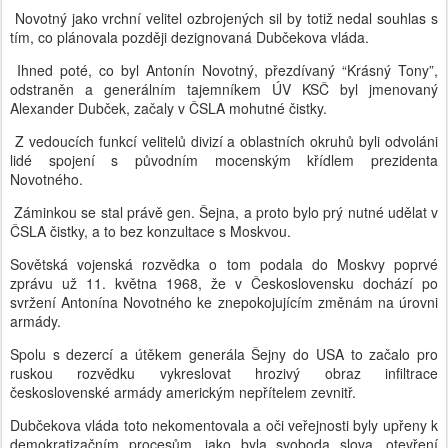
Novotný jako vrchní velitel ozbrojených sil by totiž nedal souhlas s
tím, co plánovala později dezignovaná Dubčekova vláda.
Ihned poté, co byl Antonín Novotný, přezdívaný “Krásný Tony”,
odstraněn a generálním tajemníkem ÚV KSČ byl jmenovaný
Alexander Dubček, začaly v ČSLA mohutné čistky.
Z vedoucích funkcí velitelů divizí a oblastních okruhů byli odvoláni
lidé spojení s původním mocenským křídlem prezidenta
Novotného.
Záminkou se stal právě gen. Šejna, a proto bylo prý nutné udělat v
ČSLA čistky, a to bez konzultace s Moskvou.
Sovětská vojenská rozvědka o tom podala do Moskvy poprvé
zprávu už 11. května 1968, že v Československu dochází po
svržení Antonína Novotného ke znepokojujícím změnám na úrovni
armády.
Spolu s dezercí a útěkem generála Šejny do USA to začalo pro
ruskou rozvědku vykreslovat hrozivý obraz infiltrace
československé armády americkým nepřítelem zevnitř.
Dubčekova vláda toto nekomentovala a oči veřejnosti byly upřeny k
demokratizačním procesům, jako byla svoboda slova, otevření