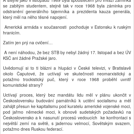
A stejně jako v listopadu 1989 byla spouštěčem pro invazi záminka
se zabitým studentem, stejně tak v roce 1968 byla záminka pro
odstranění generálního tajemníka a prezidenta kauza generála,
který měl na něho těsné napojení.
Americká armáda v současnosti pochoduje v Estonsku k ruským
hranicím.
Zatím jen prý na cvičení…
A není náhodou, že bez STB by nebyl žádný 17. listopad a bez ÚV
KSČ ani žádné Pražské jaro.
Uvědomují si to ti blázni a hlupáci v České televizi, v Bratislavě
okolo Čaputové, že uctívají ve skutečnosti neomarxistický a
potažmo trockistický puč, který v roce 1968 proběhl uvnitř
komunistické strany?
Uctívají proces, který bez mandátu lidu měl v plánu ukončit v
Československu budování památníků k uctění socialismu a měl
zahájit přesun ke kapitalismu pod kuratelu americké vojenské moci,
pod jařmo německé moci, k obnově sudetských požadavků na
Československo a k nasunutí procesů vedoucích ke konfrontaci s
největší zemí na světě, s jadernou velmocí, Sovětským svazem,
potažmo dnes Ruskou federací.