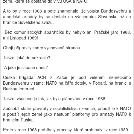
zemí, která se dostane do vlivu USA a NATO.
A to by v roce 1968 a poté znamenalo, že vojska Bundeswehru a
americké armády by se dostala na východním Slovensku až na
hranice Sovětského svazu.
Bez komunistických aparátčíků by nebylo ani Pražské jaro 1968,
ani Listopad 1989!
Obojí připravily kádry vychované stranou.
Takže, jaká demokracie?
A jaká je situace dnes?
Česká brigáda AČR z Žatce je pod velením německého
Bundeswehru v rámci NATO na čáře doteku v Pobaltí, na hranici s
Ruskou federací.
Takže, všechno je tak, jak bylo plánováno v roce 1968.
Způsobit státní převraty v socialistických zemích, připojit je k NATO
a použít jejich země jako nástupní platformy pro armády NATO k
hranicím Ruska.
Proto v roce 1968 probíhaly procesy, které probíhaly i v roce 1989.