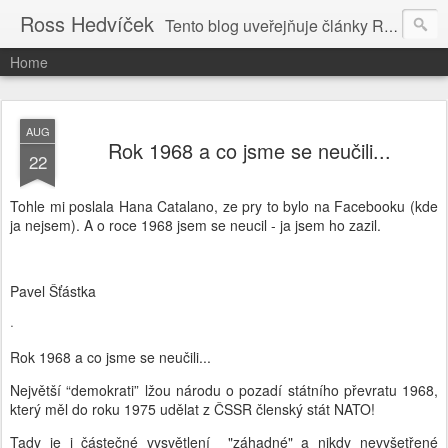
Ross Hedvíček
Tento blog uveřejňuje články Ross Hedvíčka v češtině (pokud budu mit naladu) - s editacni pomoci Ludvika Dedika.
Home
AUG
Rok 1968 a co jsme se neučili...
22
Tohle mi poslala Hana Catalano, ze pry to bylo na Facebooku (kde
ja nejsem). A o roce 1968 jsem se neucil - ja jsem ho zazil.
Pavel Šťástka
·
Rok 1968 a co jsme se neučili...
Největší “demokrati” lžou národu o pozadí státního převratu 1968,
který měl do roku 1975 udělat z ČSSR členský stát NATO!
Tady je i částečné vysvětlení "záhadné" a nikdy nevyšetřené