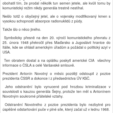
obohatil tím, že prodal několik tun semen jetele, ale kvůli tomu by
komunistický režim nikdy generála trestně nestíhal.
Nešlo totiž o obyčejný jetel, ale o vojensky modifikovaný kmen s
vysokou schopností absorpce radionuklidů z půdy.
Takže šlo o něco jiného.
Symbolicky přesně na den 20. výročí komunistického převratu z
25. února 1948 překročil přes Maďarsko a Jugoslávii hranice do
Itálie, kde se ohlásil americkým úřadům a požádal o politický azyl v
USA.
Ten obratem dostal a na oplátku poskytl americké CIA všechny
informace o ČSLA a celé Varšavské smlouvě.
Prezident Antonín Novotný o měsíc později odstoupil z pozice
prezidenta ČSSR a dokonce i z předsednictva ÚV KSČ.
Jeho odstranění bylo vynucené pod hrozbou kriminalizace v
souvislosti s kauzou generála Šejny, protože ten měl s Antonínem
Novotným soukromé přátelské vztahy.
Odstranění Novotného z pozice prezidenta bylo nezbytné pro
úspěšné odstartování puče v plné síle, který začal už v lednu 1968.