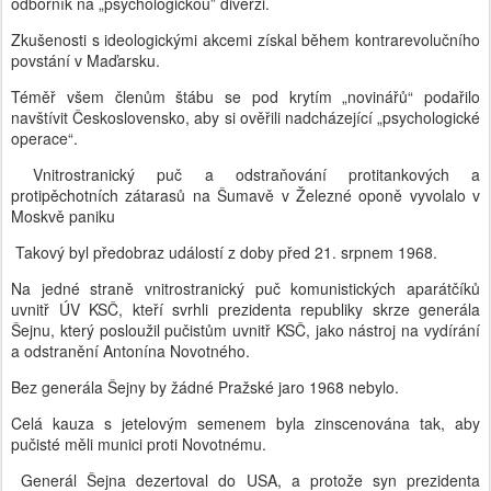
odborník na „psychologickou” diverzi.
Zkušenosti s ideologickými akcemi získal během kontrarevolučního
povstání v Maďarsku.
Téměř všem členům štábu se pod krytím „novinářů“ podařilo
navštívit Československo, aby si ověřili nadcházející „psychologické
operace“.
Vnitrostranický puč a odstraňování protitankových a
protipěchotních zátarasů na Šumavě v Železné oponě vyvolalo v
Moskvě paniku
Takový byl předobraz událostí z doby před 21. srpnem 1968.
Na jedné straně vnitrostranický puč komunistických aparátčíků
uvnitř ÚV KSČ, kteří svrhli prezidenta republiky skrze generála
Šejnu, který posloužil pučistům uvnitř KSČ, jako nástroj na vydírání
a odstranění Antonína Novotného.
Bez generála Šejny by žádné Pražské jaro 1968 nebylo.
Celá kauza s jetelovým semenem byla zinscenována tak, aby
pučisté měli munici proti Novotnému.
Generál Šejna dezertoval do USA, a protože syn prezidenta