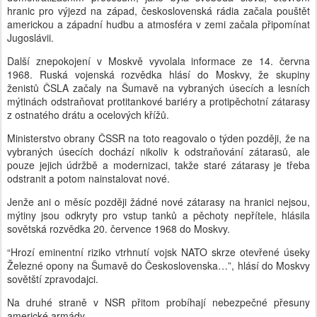
hranic pro výjezd na západ, československá rádia začala pouštět
americkou a západní hudbu a atmosféra v zemi začala připomínat
Jugoslávii.
Další znepokojení v Moskvě vyvolala informace ze 14. června
1968. Ruská vojenská rozvědka hlásí do Moskvy, že skupiny
ženistů ČSLA začaly na Šumavě na vybraných úsecích a lesních
mýtinách odstraňovat protitankové bariéry a protipěchotní zátarasy
z ostnatého drátu a ocelových křížů.
Ministerstvo obrany ČSSR na toto reagovalo o týden později, že na
vybraných úsecích dochází nikoliv k odstraňování zátarasů, ale
pouze jejich údržbě a modernizaci, takže staré zátarasy je třeba
odstranit a potom nainstalovat nové.
Jenže ani o měsíc později žádné nové zátarasy na hranici nejsou,
mýtiny jsou odkryty pro vstup tanků a pěchoty nepřítele, hlásila
sovětská rozvědka 20. července 1968 do Moskvy.
“Hrozí eminentní riziko vtrhnutí vojsk NATO skrze otevřené úseky
Železné opony na Šumavě do Československa…”, hlásí do Moskvy
sovětští zpravodajci.
Na druhé straně v NSR přitom probíhají nebezpečné přesuny
americké armády.