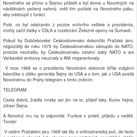
Novotného se přímo s Šejnou přátelil a byl doma u Novotných na
návštěvách pečený vařený, měli tím pučisté na Novotného páku,
aby odstoupil z funkcí.
Poté, co byl odstraněn z pozice vrchního velitele a prezidenta,
mohly začít čistky v ČSLA a rozebírání Železné opony na Šumavě.
Pokud by Dubčekovské Československo dokončilo Pražské jaro,
nejpozději do roku 1975 by Československou vstoupilo do NATO,
protože neutralitu by Československu ostatní státy NATO a ani
Varšavské smlouvy neuznaly a ANI negarantovaly.
V roce 1968 se o prezidentu Novotném dokonce šířila vulgární
básnička o útěku generála Šejny do USA a o tom, jak z USA posílá
Novotnému do Prahy telegram s tímto zněním:
TELEGRAM
Cesta dobrá, žrádla mraky ser jim na to, přijeď taky. Kurev hejna,
zdraví Šejna.
A Novotný mu na to odpovídá: Funkce v prdeli, přijedu v neděli.
Tonda!
V celém Pražském jaru 1968 tak šlo o vnitrostranický puč, de facto