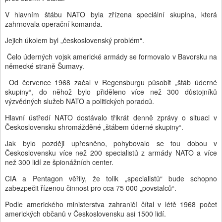
V hlavním štábu NATO byla zřízena speciální skupina, která
zahrnovala operační komanda.
Jejich úkolem byl „československý problém“.
Čelo úderných vojsk americké armády se formovalo v Bavorsku na
německé straně Šumavy.
Od července 1968 začal v Regensburgu působit „štáb úderné
skupiny“, do něhož bylo přiděleno více než 300 důstojníků
výzvědných služeb NATO a politických poradců.
Hlavní ústředí NATO dostávalo třikrát denně zprávy o situaci v
Československu shromážděné „štábem úderné skupiny“.
Jak bylo později upřesněno, pohybovalo se tou dobou v
Československu více než 200 specialistů z armády NATO a více
než 300 lidí ze špionážních center.
CIA a Pentagon věřily, že tolik „specialistů“ bude schopno
zabezpečit řízenou činnost pro cca 75 000 „povstalců“.
Podle amerického ministerstva zahraničí čítal v létě 1968 počet
amerických občanů v Československu asi 1500 lidí.