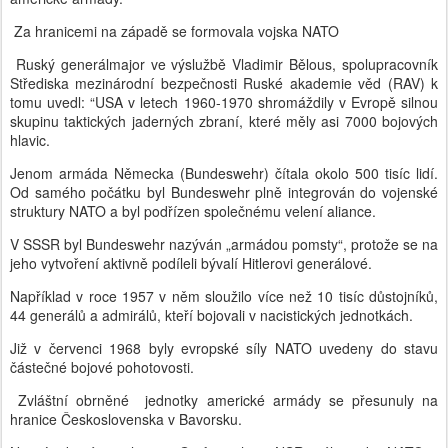
Za hranicemi na západě se formovala vojska NATO
Ruský generálmajor ve výslužbě Vladimir Bělous, spolupracovník
Střediska mezinárodní bezpečnosti Ruské akademie věd (RAV) k
tomu uvedl: “USA v letech 1960-1970 shromáždily v Evropě silnou
skupinu taktických jaderných zbraní, které měly asi 7000 bojových
hlavic.
Jenom armáda Německa (Bundeswehr) čítala okolo 500 tisíc lidí.
Od samého počátku byl Bundeswehr plně integrován do vojenské
struktury NATO a byl podřízen společnému velení aliance.
V SSSR byl Bundeswehr nazýván „armádou pomsty“, protože se na
jeho vytvoření aktivně podíleli bývalí Hitlerovi generálové.
Například v roce 1957 v něm sloužilo více než 10 tisíc důstojníků,
44 generálů a admirálů, kteří bojovali v nacistických jednotkách.
Již v červenci 1968 byly evropské síly NATO uvedeny do stavu
částečné bojové pohotovosti.
Zvláštní obrněné jednotky americké armády se přesunuly na
hranice Československa v Bavorsku.