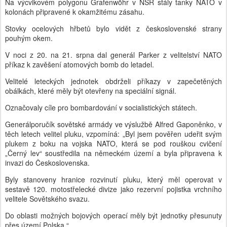
Na výcvikovém polygonu Grafenwöhr v NSR stály tanky NATO v
kolonách připravené k okamžitému zásahu.
Stovky ocelových hřbetů bylo vidět z československé strany
pouhým okem.
V noci z 20. na 21. srpna dal generál Parker z velitelství NATO
příkaz k zavěšení atomových bomb do letadel.
Velitelé leteckých jednotek obdrželi příkazy v zapečetěných
obálkách, které měly být otevřeny na speciální signál.
Označovaly cíle pro bombardování v socialistických státech.
Generálporučík sovětské armády ve výslužbě Alfred Gaponěnko, v
těch letech velitel pluku, vzpomíná: „Byl jsem pověřen udeřit svým
plukem z boku na vojska NATO, která se pod rouškou cvičení
„Černý lev“ soustředila na německém území a byla připravena k
invazi do Československa.
Byly stanoveny hranice rozvinutí pluku, který měl operovat v
sestavě 120. motostřelecké divize jako rezervní pojistka vrchního
velitele Sovětského svazu.
Do oblasti možných bojových operací měly být jednotky přesunuty
přes území Polska.“