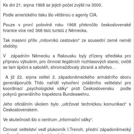
Ke dni 21. srpna 1968 se jejich počet zvýšil na 3000.
Podle amerického tisku šlo většinou o agenty CIA.
Pouze v první polovině roku 1968 překročilo československé
hranice více než 368 tisíc turistů z Německa.
Tak masivní příliv „milovníků cestování“ ze sousední země neměl
obdoby.
V západním Německu a Rakousku byly zřízeny střediska pro
přípravu výbušnin, pro činnost ilegálních rozhlasových stanic, cvičili
se tam špióni a sabotéři, shromažďovaly zbraně a střelivo. .
A již 22. srpna velitel 2. západoněmeckého armádního sboru
generálporučík Thilo nařídil vytvoření zvláštního velitelství pro
koordinaci „psychologické války“ proti Československu podle
pokynů generálního inspektora Bundeswehru.
Jeho oficiálním úkolem bylo „udržovat technickou komunikaci“ s
Československem.
Ve skutečnosti šlo o centrum „informační války“.
Činnost velitelství vedl plukovník I.Trench, přední západoněmecký