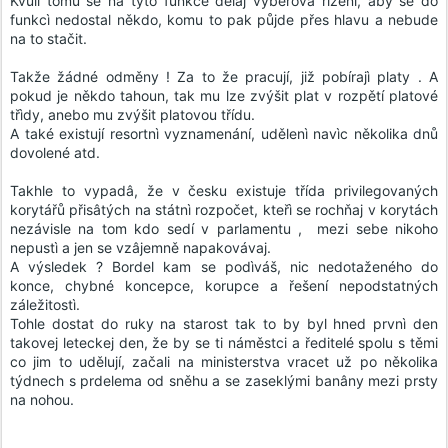
Kvuli tomu se na tyto funkce dělaj výběrovâ řízení, aby se do
funkcì nedostal někdo, komu to pak půjde přes hlavu a nebude
na to stačit.
Takže žádné odměny ! Za to že pracují, již pobírajì platy . A
pokud je někdo tahoun, tak mu lze zvýšit plat v rozpětí platové
třìdy, anebo mu zvýšit platovou třídu.
A také existují resortnì vyznamenání, udělenì navìc několika dnů
dovolené atd.
Takhle to vypadâ, že v česku existuje třída privilegovaných
korytářů přisâtých na státnì rozpočet, kteřì se rochňaj v korytách
nezávisle na tom kdo sedí v parlamentu , mezi sebe nikoho
nepustì a jen se vzâjemně napakovávaj.
A výsledek ? Bordel kam se podìváš, nic nedotaženého do
konce, chybné koncepce, korupce a řešení nepodstatných
záležitostì.
Tohle dostat do ruky na starost tak to by byl hned prvnì den
takovej leteckej den, že by se ti náměstci a ředitelé spolu s těmi
co jim to udělují, začali na ministerstva vracet už po několika
týdnech s prdelema od sněhu a se zaseklými banâny mezi prsty
na nohou.