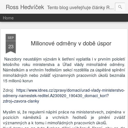
Ross Hedvíček
Tento blog uveřejňuje články Ross Hedvíčka v češtině (pokud budu mit naladu) - s editacni pomoci Ludvika Dedika.
Home
SEP
Milionové odměny v době úspor
23
Navzdory neustálým výzvám k šetření vyplatila i v prvním pololetí
letošního roku ministerstva a Úřad vlády mimořádné odměny.
Náměstkům a vrchním ředitelům sekcí rozdělila za úspěšné splnění
mimořádných nebo zvlášť významných pracovních úkolů bezmála
15 milionů korun
https://www.idnes.cz/zpravy/domaci/urad-vlady-ministerstvo-
Zdroj:
odmeny-namestek-reditel.A230920_190430_domaci_kori?
zdroj=zavora-clanky
Myslìm si, že regulernì náplnì práce na ministerstvech, zejména v
pozicích náměstků a vrchnìch ředitelů je plnění zvlášť
významných a k tomu i mimořádných pracovnìch úkolů.