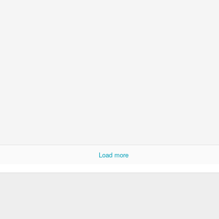
Load more