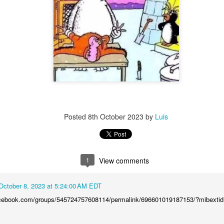
Posted
8th October 2023
by
Luis
1
View comments
October 8, 2023 at 5:24:00 AM EDT
acebook.com/groups/545724757608114/permalink/696601019187153/?mibextid