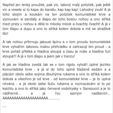
Napřed jen tenký proužek, pak víc, takový malý potůček, pak ještě
víc a vesele si to kape do kanálu, kap kap kap! Lahodný zvuk! A já
toho stojím a koukám na ten potůček komunistické krve a
vyzouvám si sandály a šlapu do toho bosou nohou a ono stříká
mezi prsty u nohou a dělá to mlocky mlock a čvachty čvacht! A já v
tom šlapu a dupu a ono to stříká kolem dokola a mě se strašlivě
líbí!
A tak nohou prihrnuju jakousi špínu a v tom proudu komunistické
krve vytvářím takovou malou přehrádku a zahrazuji ten proud - a
krve pořád přitéká a hladina stoupá a času je málo a hladina furt
stoupá!!! A já v tom šlapu a jsem jak v tranzu!
A jak se hladina zvedá tak se v tom rigolu vytváří úplné jezírko
komunistické krve - a já si do toho úplně blaženě sedám a a
plácám okolo sebe svýma dlouhýma rukama a ono to stříká kolem
dokola a všechno je od krve - od komunistické krve – je to úplná
nirvána - a já okolo sebe tluču rukama a rozmazávám si to po
ksichtu a ono to stříká jako červené vodotrysky v Sansoucci a je to
nádherné... a já řvu samým nadšením...
AAAAAAAAAAAAAAAAAAAA............
---