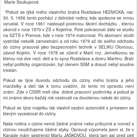
Marie Soukupová:
"Pokud se týká mého vlastního bratra Rostislava HEDVICKA, nar.
30. 5. 1956 tento pochází z delnické rodiny, kde spolecne se mnou
vyrustal. V roce 1961 nastoupil povinnou školní docházku , kterou
ukoncil v roce 1970 v ZŠ v Kojetíne. Poté pokracoval dále ve studiu
na SZTŠ v Prerove, kde v roce 1974 maturoval. Po skoncení studií
vystrídal nekolik zamestnání a od roku 1979 až do svého odchodu
do ciziny pracoval jako bezpecnostní technik v SELIKU Olomouc,
závod Kojetín. V roce 1978 se oženil s Marií roz. Jemelkovou se
kterou má dve nezl. deti a to syna Rostislava a dceru Martinu. Bratr
nebyl politicky organizován, byl clenem SSM a dosud nebyl soudne
trestán.
Pokud se týce duvodu odchodu do ciziny mého bratra a jeho
manželky a detí tak k tomu uvádím, že tento mi opravdu není
znám. Zde v CSSR meli oba dobré pracovní podmínky a pokud je
mi známo skoro každý rok cestovali na dovolenou nekde do ciziny.
Pokud se týce majetku tak vlastnil osobní automobil s prívesem se
kterým vycestoval do ciziny.
Naše rodina v cizine nemá žádné známé nebo príbuzné a rovnež s
cizinou neudržujeme žádné styky. Opravuji vzpomela jsem si, že v
Kanade mám sestrenici Martu JAŠKOVOU, která tam asi pred peti