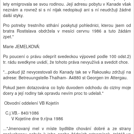
lety emigrovala se svou rodinou. Její adresu pobytu v Kanade však
neznám a rovnež si s ní nijak nedopisuji ani s ní neudržuji žádné
další styky.
Pro potreby trestního stihání poskytuji pohlednici, kterou jsem od
bratra Rostislava obdržela v mesíci cervnu 1986 a tuto žádám
zpet."
Marie JEMELKOVÁ:
Po poucení o právu odeprít svedeckou výpoved podle 100 odst.2)
tr. rádu svedkyne uvádí, že tohoto práva nevyužívá a svedcit chce.
"...pokud již nevycestovali do Kanady tak se v Rakousku zdržují na
adrese: Betreuungstelle-Thalham- A4880 st Georgen im Attergau.
Pokud jsem dotazována co bylo duvodem odchodu do ciziny moje
dcery a její rodiny tak opravdu nevím proc to udelali."
Obvodní oddelení VB Kojetín
C.j.VB.- 840/1086
V Kojetíne dne 9.ríjna 1986
..."Jmenovaný mel v míste bydlište chování dobré a ze strany