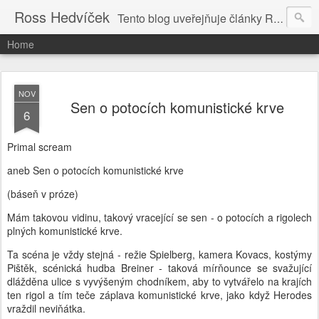
Ross Hedvíček
Tento blog uveřejňuje články Ross Hedvíčka v češtině (pokud budu mit naladu) - s editacni pomoci Ludvika Dedika.
Home
NOV
Sen o potocích komunistické krve
6
Primal scream
aneb Sen o potocích komunistické krve
(báseň v próze)
Mám takovou vidinu, takový vracející se sen - o potocích a rigolech
plných komunistické krve.
Ta scéna je vždy stejná - režie Spielberg, kamera Kovacs, kostýmy
Pištěk, scénická hudba Breiner - taková mírňounce se svažující
dlážděna ulice s vyvýšeným chodníkem, aby to vytvářelo na krajích
ten rigol a tím teče záplava komunistické krve, jako když Herodes
vraždil neviňátka.