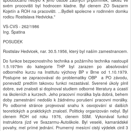
spoluobcanu nebylo k jeho osobe žádných pripomínek, taktéž ve
svém procovišti byl hodnocen kladne. Byl clenem ZO Svazarm
Kojetín a ROH na pracovišti. ...Bydleli spolecne v rodinném domku
rodicu Rostislava Hedvicka."
VS-CVS - 262/1986
Ing. Špatina
POSUDEK
Rostislav Hedvicek, nar. 30.5.1956, který byl naším zamestnancem.
Do funkce bezpecnostního technika a požárního technika nastoupil
1.5.1979m do kategorie THP byl zarazen po absolvování
odborného kurzu na Institutu výchovy BP v Brne od 1.10.1979.
Postupne se zapracovával do problematiky OBP a PO závodu,
ponevadž predtím takovou funkci nezastával. Sverené úkoly plnil
dobre, své znalosti si doplnoval studiem odborné literatury a úcastí
na školeních a kurzech. Jeho pracovní morálka byla dobrá, behem
doby zamestnání nedošlo k žádnému porušení pracovni morálky.
Po odborné stránce projevoval snahu k osvojování si dalších
teoretických a praktických znalostí. Politicky organizován nebyl. Byl
clenem ROH od roku 1976, clenem SSM. Vykonával funkci
instruktora jízd ve Svazarmu-Autoškole. Byl veselé, kamarádské
povahy, mel prímé jednání. Prumerný mesícní cistý výdelek cinil 3