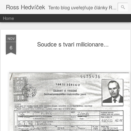
Ross Hedvíček
Tento blog uveřejňuje články Ross Hedvíčka v češtině (pokud budu mit naladu) - s editacni pomoci Ludvika Dedika.
Home
NOV
Soudce s tvari milicionare...
6