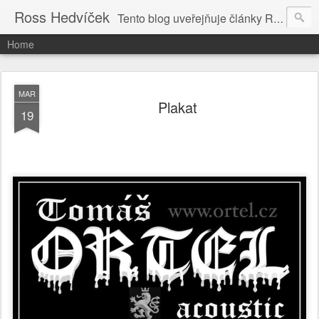
Ross Hedvíček
Tento blog uveřejňuje články Ross Hedvíčka v češtině (pokud budu mit naladu) - s editacni pomoci Ludvika Dedika.
Home
MAR
Plakat
19