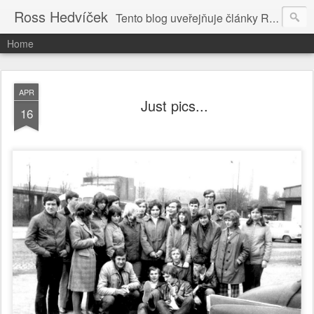
Ross Hedvíček
Tento blog uveřejňuje články Ross Hedvíčka v češtině (pokud budu mit naladu) - s editacni pomoci Ludvika Dedika.
Home
APR
Just pics...
16