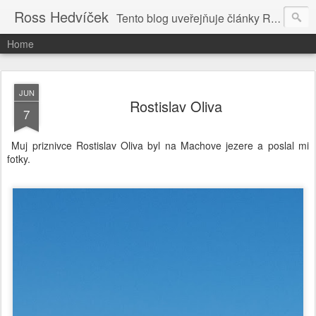
Ross Hedvíček
Tento blog uveřejňuje články Ross Hedvíčka v češtině (pokud budu mit naladu) - s editacni pomoci Ludvika Dedika.
Home
JUN
Rostislav Oliva
7
Muj priznivce Rostislav Oliva byl na Machove jezere a poslal mi
fotky.