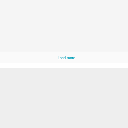
Posted
2nd July
by
Luis
Load more
0
Add a comment