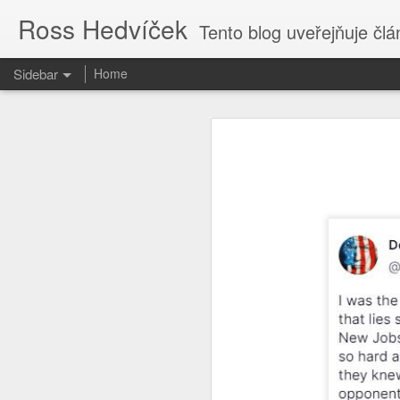
Ross Hedvíček
Tento blog uveřejňuje články
Sidebar
Home
Valentina Těreškova
Proč kvičí Česká Televize ......?
Valentina Těreškova nastoupila do
cely předběžného zadržení si přisvo
O tvůrcích a parazitech
Jakmile kápo přišla z polední pr
holub v české kultuře harasmentu ) 
Tak je to potvrzeno
bezvědomí stolkem přes palici 
vytrénovaného kosmonauta , kterému
když pilotofala Vostok 6.
Cs-magazin.com deaktivován
1
Podle mého názoru Valentina Tereš
The uncertain future
1
generálmajorem ve výslužbě, což sp
od kolébky - tak to nasere, proto
dokonce válku proti Ukrajině vyhraje
Jen fotky.
Ty vole, to se dneska ve světě děj
Nastavte si captions
2