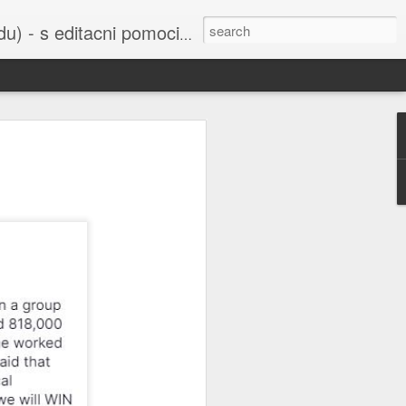
cni pomoci Ludvika Dedika.
 uvedena do
bažant nebo
í sejmula do
ho Svazu a
orbitu Země,
šak je také
u všichni už
 Ruska nebo