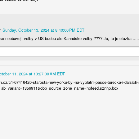
r
Sunday, October 13, 2024 at 8:40:00 PM EDT
se neobavej, volby v US budou ale Kanadske volby ???? Jo, to je otazka .....
October 11, 2024 at 10:27:00 AM EDT
hn.cz/c1-67416420-starosta-new-yorku-byl-na-vyplatni-pasce-turecka-i-dalsich-
p_ab_variant=1356911&dop_source_zone_name=hpfeed.sznhp.box