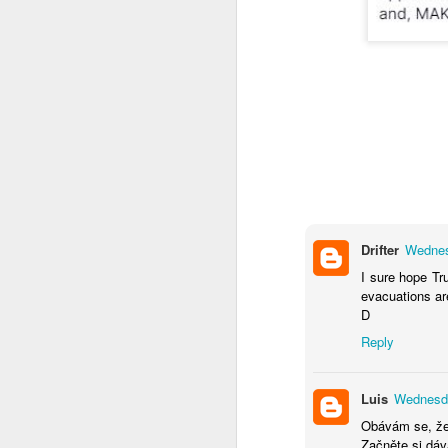
Já to vzdávám
2
Ceska mladez
2
Vaclav Chadima
Vse nejlepsi k 94. narozeninam
I mistr tesař se jednou utne
6
Drifter
Wednes
Beze slov
I sure hope Tr
evacuations are
...it is another brick to the wall
D
Reply
Zase se něco hroutí.....
Modra vlajka
1
Luis
Wednesda
Obávám se, že 
Smrad z Hradu
1
Začněte si dáv