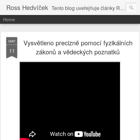
Ross Hedvíček
Tento blog uveřejňuje články Ross Hedvíčka v češtině (pokud budu mit naladu) - s editacni pomoci Ludvika Dedika.
Home
Vysvětleno precizně pomocí fyzikálních
MAY
11
zákonů a vědeckých poznatků