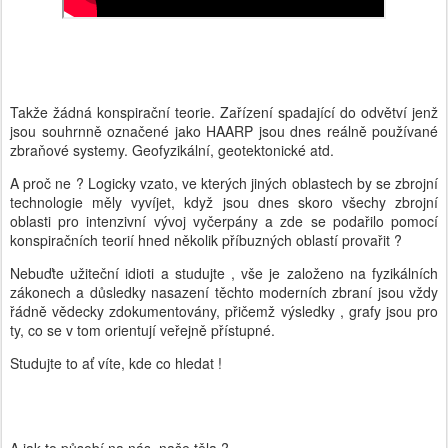
Takže žádná konspirační teorie. Zařízení spadající do odvětví jenž
jsou souhrnně označené jako HAARP jsou dnes reálně používané
zbraňové systemy. Geofyzikální, geotektonické atd.
A proč ne ? Logicky vzato, ve kterých jiných oblastech by se zbrojní
technologie měly vyvíjet, když jsou dnes skoro všechy zbrojní
oblasti pro intenzivní vývoj vyčerpány a zde se podařilo pomocí
konspiračních teorií hned několik příbuzných oblastí provařit ?
Nebuďte užiteční idioti a studujte , vše je založeno na fyzikálních
zákonech a důsledky nasazení těchto moderních zbraní jsou vždy
řádně vědecky zdokumentovány, přičemž výsledky , grafy jsou pro
ty, co se v tom orientují veřejně přístupné.
Studujte to ať víte, kde co hledat !